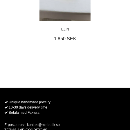
ELIN
1 850 SEK
Unique handmade jewelry
10-30 days delivery time
Betala med Faktura
E-postadress:
kontakt@minbutik.se